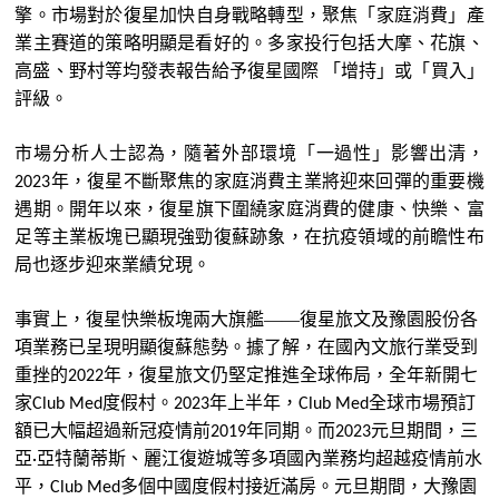
擎。市場對於
復星
加快自身戰略轉型，聚焦
「
家庭消費
」
產
業主賽道的策略明顯是看好的。多家投行包括大摩、花旗、
高盛、野村等均發表報告給予
復星
國際
「
增持
」
或
「
買入
」
評級。
市場分析人士認為，隨著外部環境
「
一過性
」
影響出清，
年，
復星
不斷聚焦的家庭消費主業將迎來回彈的重要機
2023
遇期。開年以來，
復星
旗下圍繞家庭消費的健康、快樂、富
足等主業板塊已顯現強勁
復
蘇跡象，在抗疫領域的前瞻性布
局也逐步迎來業績兌現。
事實上，
復星
快樂板塊兩大旗艦——
復星
旅文及豫園股份各
項業務已呈現明顯
復
蘇態勢。據了解，在國內文旅行業受到
重挫的
年，
復星
旅文仍堅定推進全球
佈
局，全年新開
七
2022
家
度假村。
年上半年，
全球市場預
訂
Club Med
2023
Club Med
額已大幅超過新冠疫情前
年同期。而
元旦期間，三
2019
2023
亞
亞特蘭蒂斯、麗江
復
遊城等多項國內業務均超越疫情前水
·
平，
多個中國度假村接近滿房。元旦期間，大豫園
Club Med