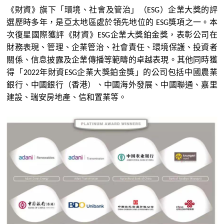
《財資》旗下
「
環境、社會及管治
」
（
）
企業大獎的評
ESG
選
歷
時多年，是亞太地區處於領先地位的
獎項之一。本
ESG
次
復星
國際獲評《財資》
企業大獎鉑金獎，表彰公司在
ESG
財務表現、管理、企業管治、社會責任、環境保護、投資者
關
係
、信息披露及企業傳播等範疇的卓越表現。其他同時獲
得
「
年財資
企業大獎鉑金獎
」
的公司包括中國農業
2022
ESG
銀行、中國銀行（香港）、中國海外發展、中國聯通、嘉
里
建設、瑞安房地產、信和置業等。