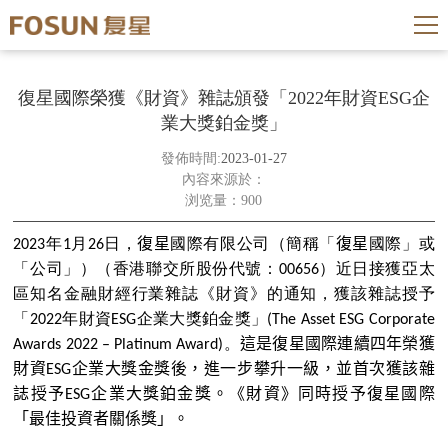
復星國際榮獲《財資》雜誌頒發「2022年財資ESG企
業大獎鉑金獎」
發佈時間:
2023-01-27
內容來源於：
浏览量：900
年
月
日，
復星
國際有限公司（簡稱
「
復星
國際
」
或
2023
1
26
「
公司
」
）（香港聯交所股份代號：
）近日接獲亞太
00656
區知名金融財經行業雜
誌
《財資》的通知，獲該雜
誌
授予
「
年財資
企業大獎鉑金獎
」
2022
ESG
(The Asset ESG Corporate
。
這是
復星
國際連續
四
年榮獲
Awards 2022 – Platinum Award)
財資
企業大獎金獎後，進一步攀升一級，並首次獲該雜
ESG
誌
授予
企業大獎鉑金獎。《財資》同時授予
復星
國際
ESG
「
最佳投資者關
係
獎
」
。