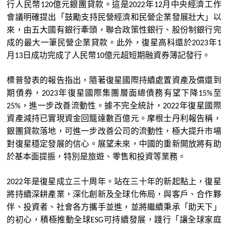
行人民幣
億元銀團貸款。這是
年
月中央經濟工作
120
2022
12
會議明確提出
「
鼓勵支持民營經濟和民營企業發展壯大
」
以
來，由五大國有銀行牽頭，聯合政策性銀行、股份制銀行完
成的最大一筆民營企業貸款。此外，
復星
高科還於
年
2023
1
月
日成功完成了人民幣
億元超短期融資券簿記發行。
13
10
標普發表的報告指出，隨著
復星
國際持續處置資產及償還到
期債券，
年
復星
國際集團層面總債務有望下降
至
2023
15%
，進一步改善流動性。據不完全統計，
年
復星
國際
25%
2022
資產減持已實現資金回籠達數百億元。摩根士丹利報告稱，
銀團貸款落地，可進一步改善公司的流動性，極大提升市場
對
復星
穩定發展的信心。展望未來，中國的重新開放將有助
於基本面提振，特別是旅遊、零售和投資等業務。
年是
復星
成立三十周年。
站在三十年的新起點上，
復星
2022
將持續深耕產業，深化創新及全球化
佈
局，與客戶、合作夥
伴、投資者、社會各方攜手並進，並將繼續秉承
「
助天下
」
的初心，積極推動全球
可持續發展，踐行
「
讓全球家庭
ESG