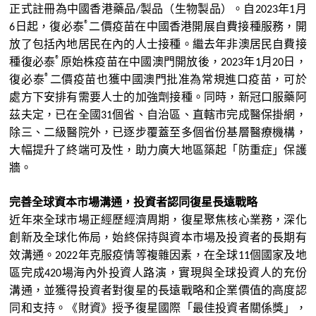
正式
註
冊為中國香港藥品
製
品（生物
製
品）。自
年
月
/
2023
1
®
日起，
復必
泰
二價疫苗在中國香港開展自費接種服務，開
6
放了包括內地居民在內的人士接種。繼去年非澳居民自費接
®
種
復必
泰
原始株疫苗在中國澳門開放後，
年
月
日，
2023
1
20
®
復必
泰
二價疫苗也獲中國澳門批准為常規進口疫苗，可於
處方下安排有需要人士的加強劑接種。同時，新冠口服藥阿
茲夫定，已在全國
個省、自治區、直轄市完成醫保掛網，
31
除三、二級醫院外，已逐步覆蓋至多個省份基層醫療機構，
大幅提升了終端可及性，助力廣大地區築起
「
防重症
」
保護
牆。
完善全球資本市場溝通，投資者認同
復星
長遠戰略
近年來全球市場正經
歷
經濟周期，
復星
聚焦核心業務，深化
創新及全球化
佈
局，始終保持與資本市場及投資者的長期有
效溝通。
年克服疫情等複雜因素，
在全球
個國家及地
2022
11
區完成
場海內外投資人路演，實現與全球投資人的充份
420
溝通，並獲得投資者對復星的長遠戰略和企業價值的高度認
同和支持。《財資》授予復星國際「最佳投資者關係獎」，