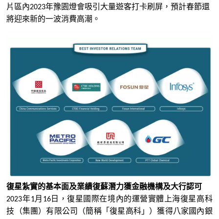
片區內
年豫園燈會吸引大量遊客打卡刷屏，預計春節還
2023
將迎來新的一波消費高潮。
復星
紮實的基本面及業績
復
蘇潛力獲金融機構及大行認可
年
月
日，
復星
國際在境內的運營實體上海
復星
高科
2023
1
16
技（集團）有限公司（簡稱
「
復星
高科
」
）獲得
八
家國內銀