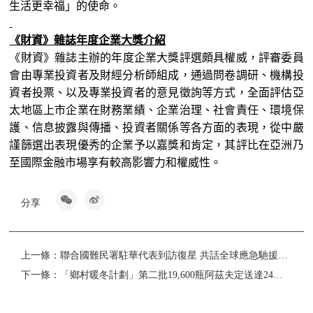
生活更幸福
」
的使命。
《財資》雜
誌
年度企業大獎介紹
《財資》雜
誌
主辦的年度企業大獎評選頗具權威，評審委員
會由專業投資者及財經分析師組成，通過問卷調研、機構投
資者投票、以及專業投資者的意見
徵
詢等方式，全面評估亞
太地區上市企業在財務業績、企業治理、社會責任、環境保
護、信息披露與傳播、投資者關
係
等各方面的表現，從中嚴
謹篩選出表現優秀的企業予以嘉獎和肯定，其評比在亞洲乃
至國際金融市場享有較高影響力和權威性。
分享
上一條：
聯合國難民署駐華代表到訪復星 共話全球應急馳援合作
下一條：
「鄉村暖冬計劃」第二批19,600瓶阿茲夫定送達24縣 村醫新冠防治培訓直播課超百萬人次觀看