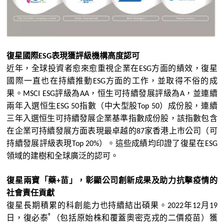
復星
國際
表現獲評級機構高度認可
ESG
近年，全球投資者愈來愈重視企業在
方面的績效，
復星
ESG
國際一直也在持續推動
方面的工作，並取得不俗的成
ESG
果。
評級為
，恒生可持續發展評級為
，並連續
MSCI ESG
AA
A
兩年入選恒生
指數（中大型股
）成份股，連續
ESG 50
Top 50
三年入選恒生可持續發展企業基
準
指數成份股，該指數包含
在企業可持續發展方面表現最卓越的
家香港上市公司（可
87
持續發展評級表現
）。這些成績均印證了
復星
在
Top 20%
ESG
領域的建樹和全球廣泛的認可。
復星
兩寶
「
藥
苗
」
，彰顯公司創新成果及助力抗擊疫情的
+
社會責任貢獻
復星
長期積累的科創能力也持續結出碩果。
年
月
2022
12
19
®
日，
復必
泰
（包括原始株和覆蓋奧密克戎的二價疫苗）獲