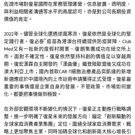
佐證市場對復星國際在業務管理運營、信息披露、透明度、
與利益相關者溝通等水平的高度認可，亦是對公司長期投資
價值的肯定。
年，儘管全球化遭遇逆風寒流，復星依然是全球化的堅
2022
®
定踐行者，復必泰
疫苗為港澳台持續提供防疫屏障、
Club
又有一批新的度假村開業、復朗集團成功在紐交所上
Med
市。面對不確定性，復星依然堅持科創的價值足以穿越周
期，復宏漢霖自主開發的「漢曲優」繼登陸歐盟後又成功在
澳大利亞上市；國內首款
細胞治療產品奕凱達的新增
CAR-T
新適應症於中國境內的上市註冊申請獲得正式受理。復星最
重要的事情還是企業自身的發展，不管政策、市場如何變
化，都要把事情做到極致。
在外部宏觀環境不斷變化的情況下，復星正主動進行戰略調
整，進一步明確了復星未來的發展方向：錨定
「
創新驅動的
全球家庭消費產業集團
」
定位，圍繞全球家庭消費需求，戰
略上更加聚焦主業，同時加碼全球化和創新兩大核心增長引