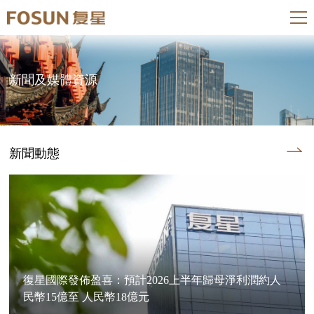
新聞及媒體資源
新聞動態
復星國際發佈盈喜：預計2026上半年歸母淨利潤約人
民幣15億至 人民幣18億元