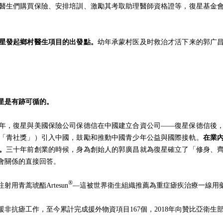
醫生們購買保險、安排培訓、激勵其考取助理醫師資格證等，復星基金
星發起鄉村醫生項目的出發點。
幼年承蒙村医及时救治才活下来的郭广
星是有跡可循的。
第二年，復星與美國保險公司保德信在中國建立合資公司——復星保德信後
稱「青社獎」）引入中國，鼓勵和推動中國青少年公益與國際接軌。
在業
。
三十年前創業的時候，身為創始人的郭廣昌就為復星確立了「修身、
會關係的直接回答。
®
用青蒿琥酯Artesun
—這被世界衛生組織推薦為重症瘧疾治療一線用
非抗瘧工作，至今累計完成援外物資項目167個，2018年向贊比亞衛生