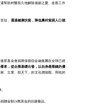
會還幫助村醫長久地解除後顧之憂、改善工作
昌坚信，
通過健康扶貧，降低農村貧困人口就
，復星基金會就將保德信金融集團在全球已經
內看來，從企業基礎出發，以自身產業鏈的優
齊家、立業、助天下」的文化價值觀。用他的
藥。
部捐贈金額24萬美金的抗瘧藥品。