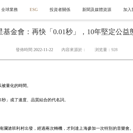
全球業務
ESG
投資者關係
新聞及媒體資源
加入
星基金會：再快「0.01秒」，10年堅定公益
發佈時間:
2022-11-22
內容來源於：
浏览量：928
難以被量化的時間。
01秒」成了速度、品質結合的代名詞。
雲南瀾滄班利村出發，經過兩次轉機，才到達上海參加一次特別的音樂會