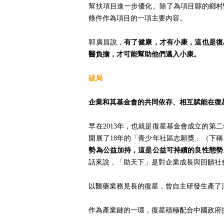
幫扶項目進一步優化。除了為項目縣的鄉村
條件作為項目的一項主要內容。
郭廣昌說，
有了健康，才有小康，這也是復
醫負擔，才可能幫助他們邁入小康。
破局
企業和其基金會的共同依存、相互賦能在復
早在2013年，也就是復星基金會成立的
開展了18年的「青少年社區志願獎」（下
勢為公益加持，這是公益可持續的良性態勢
話來說，「助天下」是對企業成長與回饋社
以醫藥業務見長的復星，曾自主研發生產了注射
作為產業鏈的一環，復星積極配合中國政府援