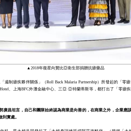
▲2018年復星向贊比亞衛生部捐贈抗瘧藥品
疾夥伴關係」（Roll Back Malaria Partnership）所發
島EN Hotel、上海BFC外灘金融中心、三亞·亞特蘭蒂斯等，都打出了
郭廣昌坦言，自己和團隊始終認為商業是向善的，在商業之外，企業應該
做到實處。