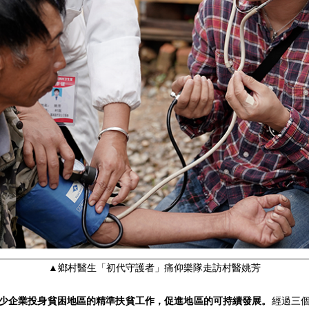
▲鄉村醫生「初代守護者」痛仰樂隊走訪村醫姚芳
。不少企業投身貧困地區的精準扶貧工作，促進地區的可持續發展。
經過三