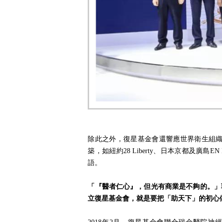
除此之外，復星基金會還響應世界衛生組織「遏制瘧
築，如紐約28 Liberty、日本京都及廣
語。
「『醫者仁心』，但光有商業是不夠的。」
立復星基金會，就是要把「助天下」的初心