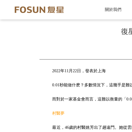
關於我們
復
2022年11月22日，發表於上海
0.01秒能做什麽？多數情況下，這幾乎是
而對於一家基金會而言，這難以衡量的「0.
村醫夢
最近，46歲的村醫姚芳出了趟遠門。她從