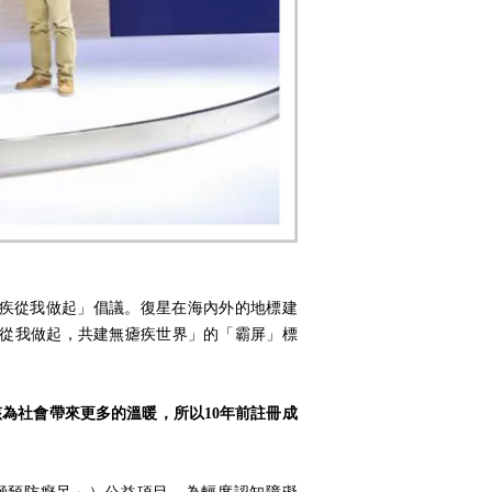
起的「零瘧疾從我做起」倡議。復星在海內外的地標建
「零瘧疾從我做起，共建無瘧疾世界」的「霸屏」標
為社會帶來更多的溫暖，所以10年前註冊成