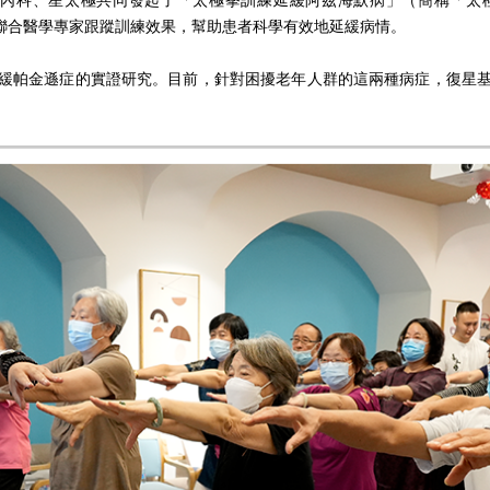
神經內科、星太極共同發起了「太極拳訓練延緩阿茲海默病」（簡稱「
，聯合醫學專家跟蹤訓練效果，幫助患者科學有效地延緩病情。
極延緩帕金遜症的實證研究。目前，針對困擾老年人群的這兩種病症，復星