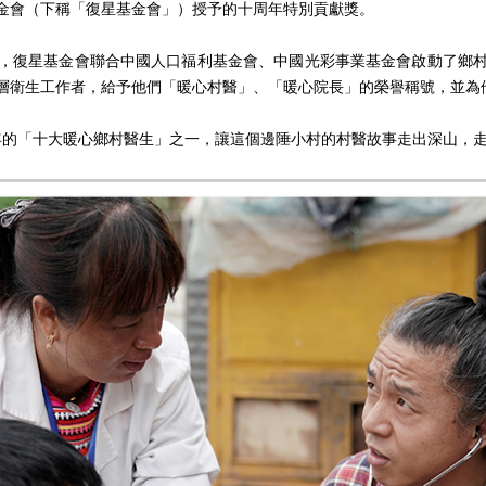
金會（下稱「復星基金會」）授予的十周年特別貢獻獎。
導下，復星基金會聯合中國人口福利基金會、中國光彩事業基金會啟動了鄉
基層衛生工作者，給予他們「暖心村醫」、「暖心院長」的榮譽稱號，並為
當年的「十大暖心鄉村醫生」之一，讓這個邊陲小村的村醫故事走出深山，