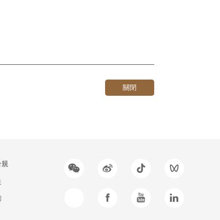
關閉
合規
訴
詢