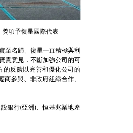
企業」獎項予復星國際代表
大獎乃實至名歸。復星一直積極與利
寶貴意見，不斷加強公司的可
方的反饋以完善和優化公司的
供應商參與、非政府組織合作、
國建設銀行(亞洲)、恒基兆業地產