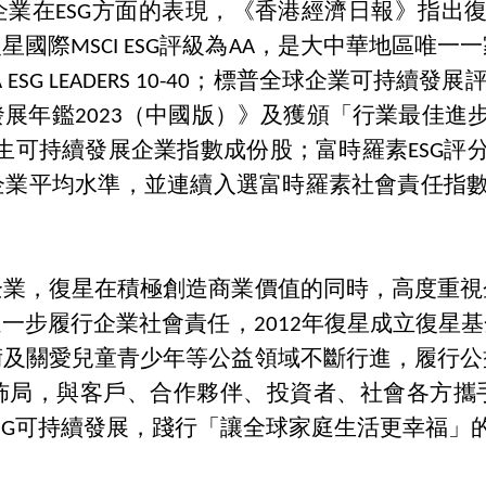
企業在
ESG方面的表現，《香港經濟日報》指出復
際MSCI ESG評級為AA，是大中華地區唯一一家M
A ESG LEADERS 10-40；標普全球企業可持
展年鑑2023（中國版）》及獲頒「行業最佳進步
生可持續發展企業指數成份股；富時羅素ESG評分由
水準，並連續入選富時羅素社會責任指數（FTSE4Go
企業，復星在積極創造商業價值的同時，高度重視
進一步履行企業社會責任，
2012年復星成立復星
術及關愛兒童青少年等公益領域不斷行進，履行公
佈局，與客戶、合作夥伴、投資者、社會各方攜
SG可持續發展，踐行「讓全球家庭生活更幸福」