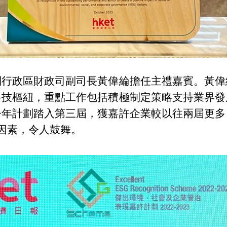
別行政區財政司副司長黃偉綸擔任主禮嘉賓。黃偉
科技樞紐，重點工作包括積極制定策略支持業界發
今年計劃踏入第三屆，獲嘉許企業較以往兩屆更多
G因素，令人鼓舞。