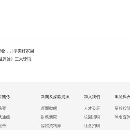
愛護動物，共享美好家園
融評論》三大獎項
者關係
新聞及媒體資源
加入我們
風險與
摘要
新聞動態
人才發展
舉報投
及通函
財務新聞
校園招聘
除名査
報告
媒體資料庫
社會招聘