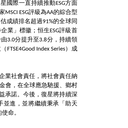
星國際一直持續推動ESG方面
SCI ESG評級為AA的綜合型
續發展評估成績排名超過91%的全球同
企業」標徽；恒生ESG評級首
3.0分提升至3.8分，持續領
od Index Series）成
企業社會責任，將社會責任納
基金會，在全球應急馳援、鄉村
益承諾。今後，復星將持續深
手並進，並將繼續秉承「助天
的使命。