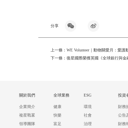
分享
上一條：
WE Volunteer｜動物關愛月：
下一條：
復星國際榮獲英國《全球銀行與金
關於我們
全球業務
ESG
投資
企業簡介
健康
環境
財務
複星戰畧
快樂
社會
公告
領導團隊
富足
治理
財務