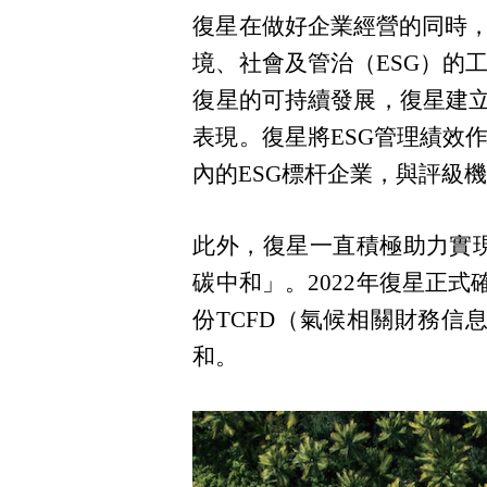
復星在做好企業經營的同時
境、社會及管治（
ESG）
復星的可持續發展，復星建立
表現。復星將ESG管理績效
內的ESG標杆企業，與評級
此外，復星一直積極助力實
碳中和」。2022年復星正
份TCFD（氣候相關財務
和。