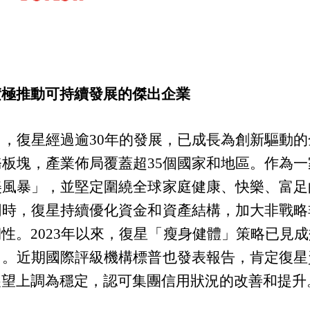
積極推動可持續發展的傑出企業
出，復星經過逾
30年的發展，已成長為創新驅動
板塊，產業佈局覆蓋超35個國家和地區。作為
美風暴」，並堅定圍繞全球家庭健康、快樂、富足
同時，復星持續優化資金和資產結構，加大非戰略
性。2023年以來，復星「瘦身健體」策略已見
力。近期國際評級機構標普也發表報告，肯定復星
展望上調為穩定，認可集團信用狀況的改善和提升