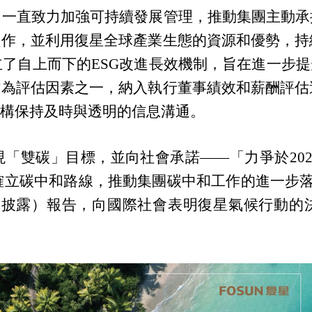
，一直致力加強可持續發展管理，推動集團主動承
的工作，並利用復星全球產業生態的資源和優勢，
了自上而下的ESG改進長效機制，旨在進一步提
作為評估因素之一，納入執行董事績效和薪酬評
機構保持及時與透明的信息溝通。
現「雙碳」目標，並向社會承諾
——「力爭於20
式確立碳中和路線，推動集團碳中和工作的進一步落實
信息披露）報告，向國際社會表明復星氣候行動的