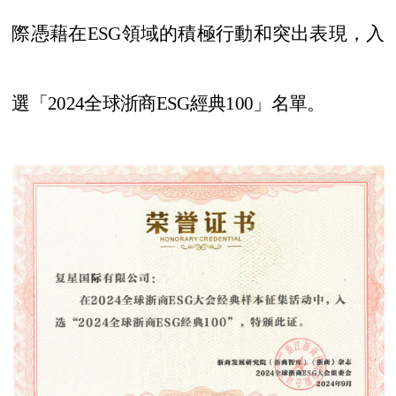
際憑藉在ESG領域的積極行動和突出表現，入
選「2024全球浙商ESG經典100」名單。