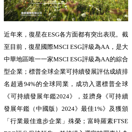
近年來，復星在
ESG各方面都有突出表現。截
至目前，復星國際MSCI ESG評級為AA，是大
中華地區唯一一家MSCI ESG評級為AA的綜合
型企業；標普全球企業可持續發展評估成績排
名超過94%的全球同業，成功入選標普全球
《可持續發展年
鑑
2024》，並躋身《可持續
發展年
鑑
（中國版）
2024》最佳1%》及獲頒
「行業最佳進步企業」殊榮；富時羅素FTSE