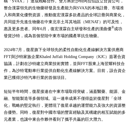
稱「SVAX」）達成戰略合作。雙方將於沙特阿拉伯設立合資公司，
整合漢霖領先的生物藥研發及生產能力與SVAX的本地註冊、市場准
入和商業化優勢資源，推動復宏漢霖多款產品的全球註冊與商業化，
共同提升先進生物藥在中東北非土耳其地區（MENAT）的可及性，
®
惠及更多患者。同年6月，復宏漢霖自主研發和生產的漢曲優
成功
發貨沙特，成為首個登陸中東市場的國產單抗生物藥。
2024年7月，復星旗下全球領先的柔性自動化生產線解決方案供應商
FFT與沙特家族企業Khaled Juffali Holding Company（KJC）簽署合資
協議，計劃在沙特建立商業技術實體，並與FFT股東上海翌耀科技合
作，為沙特電動車行業提供自動化生產線解決方案。目前，該合資企
業已獲得沙特汽車行業的首個項目。
短短半年時間，復星接連在中東市場取得突破，涵蓋醫藥、能源、金
融、智能製造等多個領域。這一連串成果不僅得益於復星對「全球
化」戰略的堅定執行，更體現了復星卓越的運營能力及強大的資源整
合優勢。同時，復星對中國市場的豐富經驗及其構建的相互賦能的多
元產業，也讓中東合作夥伴看到了攜手共贏的巨大潛力。