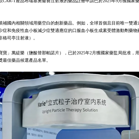
CAR-T產品布瑞基奧侖賽注射液的藥品註冊申請已於2025年9月獲國
填補國內相關領域用藥空白的創新藥品。例如，全球首個且目前唯一雙通
少症和免疫性血小板減少症雙適應症的口服血小板生成素受體激動劑藥物
非格司亭注射液）。
寶」萬緹樂（鹽酸替那帕諾片），已於2025年2月獲國家藥監局批准，
倫獎最佳藥品候選產品名單。