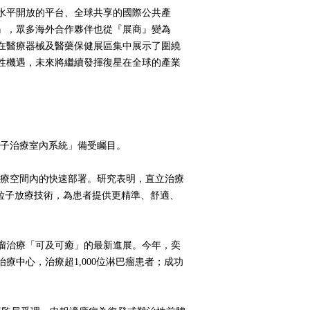
水平開放的平台、全球共享的國際公共產
』，眾多海外合作夥伴也從『展商』變為
在醫療器械及醫藥保健展區集中展示了圍繞
性機遇，未來將繼續發揮復星在全球的產業
粒子治療室內系統」備受矚目。
醫療空間內的快速部署。研究表明，直立治療
沿粒子放療技術，為患者提供更精準、舒適、
巴瘤治療「可及可癒」的最新進展。今年，奕
治療中心，治療超1,000位淋巴瘤患者；成功
。