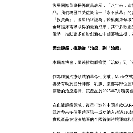
復星國際董事長郭廣昌表示：「八年來，進
品。我們親歷並受益於這一『永不落幕』的
『投資商』。復星始終認為，醫藥健康領域
全球臨床需求取得的最新成果，其中多款產
優勢，推動更多前沿創新在中國落地生根，
聚焦腫瘤，推動從「治療」到「治癒」
本屆進博會，圍繞推動腫瘤從「治療」到「治
作為腫瘤治療領域的革命性突破，Marie
姿勢有助於提升肺部、乳腺、腹部等部位腫瘤
靈活的治療選擇。該產品於2025年7月獲
在血液腫瘤領域，復星打造的中國首款CA
凱達帶來多個重磅喜訊—成功納入超過110款
實現產品在港澳地區的全國首例跨境運輸和