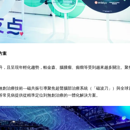
方案
升，且呈現年輕化趨勢，帕金森、腦腫瘤、癲癇等受到越來越多關注。聚
治療技術—磁共振引導聚焦超聲腦部治療系統（「磁波刀」）與全球首款12
等常見病提供從精準定位到無創治療的一體化解決方案。