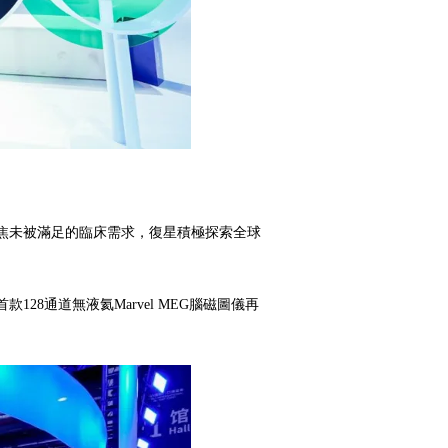
焦未被滿足的臨床需求，復星積極探索全球
8通道無液氦Marvel MEG腦磁圖儀再