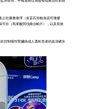
家藥監局受理，申報適應症為復發或難治性前體
道止吐藥奧康澤（奈妥匹坦帕洛諾司瓊膠
蘇可欣（馬來酸阿伐曲泊帕片），以及長效
用於控制慢性腎臟病成人透析患者的血清磷水