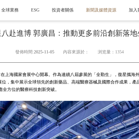
全球業務
ESG
投資者關係
新聞及媒體資源
加入
星八赴進博 郭廣昌：推動更多前沿創新落地
發佈時間:
2025-11-05
內容來源於：
浏览量：1354
博覽會在上海國家會展中心開幕。作為連續八屆參展的「全勤生」，復星攜
MA）展位，集中展示全球領先的創新藥品、高端醫療器械及國際合作成果，
癒全方位的醫療科技創新突破。