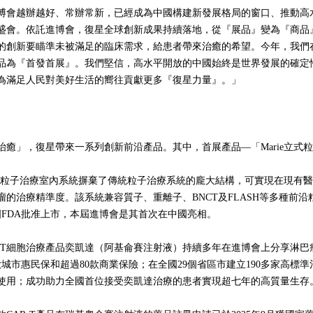
博會越辦越好、常辦常新，已經成為中國構建新發展格局的窗口、推動高
盛會。依託進博會，復星全球創新成果持續落地，從『展品』變為『商品
的創新要瞄準未被滿足的臨床需求，給患者帶來治癒的希望。今年，我們
品為『首發首展』。我們堅信，高水平開放的中國始終是世界發展的確定
為滿足人民對美好生活的嚮往貢獻更多『復星力量』。」
癒」，復星帶來一系列創新前沿產品。其中，首展產品—「Marie立式
立式粒子治療室內系統摒棄了傳統粒子治療系統的龐大結構，可實現在現有
的治療精準度。該系統兼容質子、重離子、BNCT及FLASH等多種前
美國FDA批准上市，本屆進博會是其首次在中國亮相。
R-T細胞治療產品奕凱達（阿基侖賽注射液）持續多年在進博會上分享淋
城市惠民保和超過80款商業保險；在全國29個省區市建立190多家高標準
使用；成功助力全國首位接受奕凱達治療的患者實現超七年的高質量生存