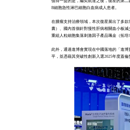
值得一提的是，繼奕凱達之後，復星的第二款
B細胞急性淋巴細胞白血病成人患者。
在腫瘤支持治療領域，本次復星展出了多款
囊）、國內首個針對慢性肝病相關血小板減
重組人粒細胞集落刺激因子產品珮金（拓培
此外，通過進博會實現在中國落地的「進博寶
平，並憑藉其突破性創新入選2025年度蓋