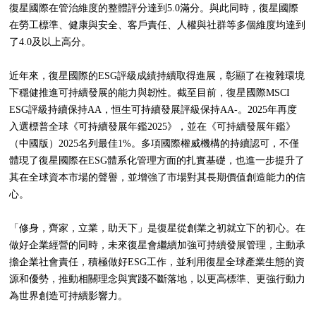
復星國際在管治維度的整體評分達到5.0滿分。與此同時，復星國際
在勞工標準、健康與安全、客戶責任、人權與社群等多個維度均達到
了4.0及以上高分。
近年來，復星國際的ESG評級成績持續取得進展，彰顯了在複雜環境
下穩健推進可持續發展的能力與韌性。截至目前，復星國際MSCI
ESG評級持續保持AA，恒生可持續發展評級保持AA-。2025年再度
入選標普全球《可持續發展年鑑2025》，並在《可持續發展年鑑》
（中國版）2025名列最佳1%。多項國際權威機構的持續認可，不僅
體現了復星國際在ESG體系化管理方面的扎實基礎，也進一步提升了
其在全球資本市場的聲譽，並增強了市場對其長期價值創造能力的信
心。
「修身，齊家，立業，助天下」是復星從創業之初就立下的初心。在
做好企業經營的同時，未來復星會繼續加強可持續發展管理，主動承
擔企業社會責任，積極做好ESG工作，並利用復星全球產業生態的資
源和優勢，推動相關理念與實踐不斷落地，以更高標準、更強行動力
為世界創造可持續影響力。