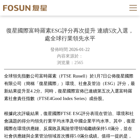
復星國際富時羅素ESG評分再次提升 連續5次入選，
處全球行業領先水平
發佈時間:
2026-01-22
內容來源於：
浏览量：2565
全球領先指數公司富時羅素（FTSE Russell）於1月7日公佈復星國際
有限公司（簡稱「復星國際」）環境、社會及管治（ESG）評分，最
新結果提升至4.2分。同時，復星國際宣佈已連續第五次入選富時羅
素社會責任指數（FTSE4Good Index Series）成份股。
根據此次評級結果，復星國際FTSE ESG評分表現在管治、環境和社
會議題的得分均領先行業平均水準及中國企業平均水準。其中，復星
國際在環境供應鏈、反腐敗及風險管理領域繼續保持5.0滿分，並在
社會供應鏈與企業管治領域首次獲得5.0滿分成績。值得一提的是，