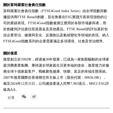
關於富時羅素社會責任指數
富時羅素社會責任指數（FTSE4Good Index Series）由全球指數與數
據提供商FTSE Russell創建，旨在衡量在ESG實踐方面表現強勁的公
司的業績表現。FTSE4Good指數被廣泛應用於各類市場參與者，用
於創建與評估責任投資基金及其他產品。FTSE Russell的評估基於包
括企業管治、健康與安全、反腐敗以及氣候變化等領域的表現。納入
FTSE4Good指數系列的企業需要滿足多項環境、社會及管治標準。
關於復星
復星創立於1992年，經過逾30年發展，已成為一家創新驅動的全球家
庭消費產業集團。秉持讓全球家庭生活更幸福的使命，復星致力於服
務全球十億家庭客戶，戰略聚焦健康、快樂、富足的幸福生態系統。
2007年復星國際在香港聯交所主板上市（股份代號：00656.HK），
截至2024年12月31日，公司總資產達人民幣7,965億元，MSCI ESG評
級為AA。
分享