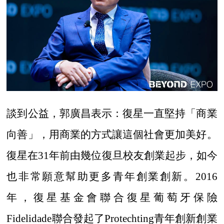
談到公益，郭廣昌表示：復星一直堅持「商業
向善」，用商業的方式讓這個社會更加美好。
復星在
31年前由幾位復旦校友創業起步，如今
也非常願意幫助更多青年創業創新。2016
年，復星基金會聯合復星葡萄牙保險
Fidelidade聯合發起了Protechting青年創新創業