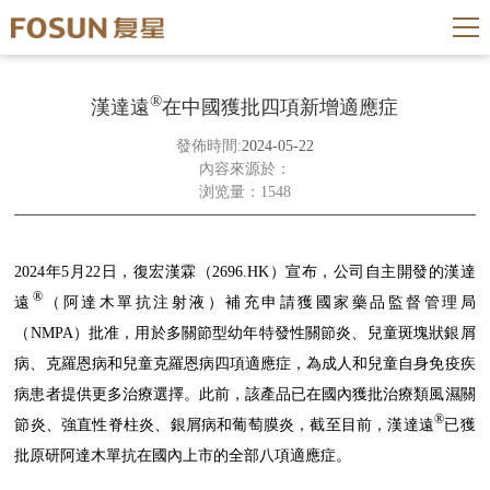
®
漢達遠
在中國獲批四項新增適應症
發佈時間:
2024-05-22
內容來源於：
浏览量：1548
2024年5月22日，復宏漢霖（2696.HK）宣布，公司自主開發的漢達
®
遠
（阿達木單抗注射液）補充申請獲國家藥品監督管理局
（NMPA）批准，用於多關節型幼年特發性關節炎、兒童斑塊狀銀屑
病、克羅恩病和兒童克羅恩病四項適應症，為成人和兒童自身免疫疾
病患者提供更多治療選擇。此前，該產品已在國內獲批治療類風濕關
®
節炎、強直性脊柱炎、銀屑病和葡萄膜炎，截至目前，漢達遠
已獲
批原研阿達木單抗在國內上市的全部八項適應症。