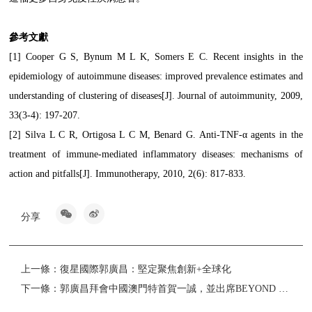
參考文獻
[1] Cooper G S, Bynum M L K, Somers E C. Recent insights in the
epidemiology of autoimmune diseases: improved prevalence estimates and
understanding of clustering of diseases[J]. Journal of autoimmunity, 2009,
33(3-4): 197-207.
[2] Silva L C R, Ortigosa L C M, Benard G. Anti-TNF-α agents in the
treatment of immune-mediated inflammatory diseases: mechanisms of
action and pitfalls[J]. Immunotherapy, 2010, 2(6): 817-833.
分享
上一條：
復星國際郭廣昌：堅定聚焦創新+全球化
下一條：
郭廣昌拜會中國澳門特首賀一誠，並出席BEYOND Expo 2024