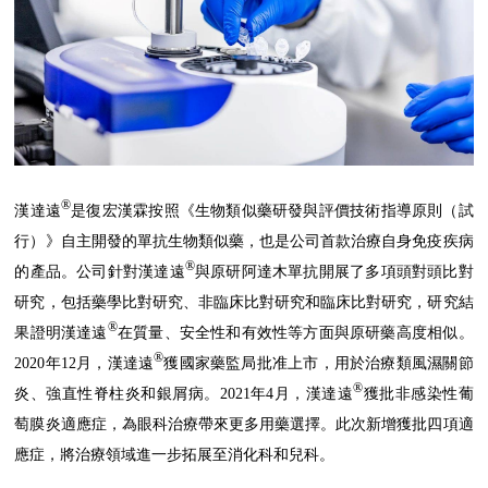
®
漢達遠
是復宏漢霖按照《生物類似藥研發與評價技術指導原則（試
行）》自主開發的單抗生物類似藥，也是公司首款治療自身免疫疾病
®
的產品。公司針對漢達遠
與原研阿達木單抗開展了多項頭對頭比對
研究，包括藥學比對研究、非臨床比對研究和臨床比對研究，研究結
®
果證明漢達遠
在質量、安全性和有效性等方面與原研藥高度相似。
®
2020年12月，漢達遠
獲國家藥監局批准上市，用於治療類風濕關節
®
炎、強直性脊柱炎和銀屑病。2021年4月，漢達遠
獲批非感染性葡
萄膜炎適應症，為眼科治療帶來更多用藥選擇。此次新增獲批四項適
應症，將治療領域進一步拓展至消化科和兒科。