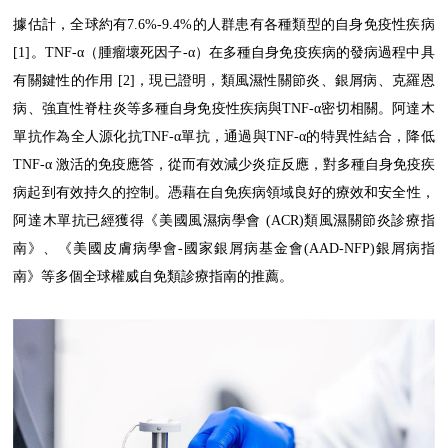
據估計，全球約有7.6%-9.4%的人群患有各種類型的自身免疫性疾病
[1]。TNF-α（腫瘤壞死因子-α）在多種自身免疫疾病的發病過程中具
有關鍵性的作用 [2]，現已證明，類風濕性關節炎、銀屑病、克羅恩
病、強直性脊柱炎等多種自身免疫性疾病與TNF-α密切相關。阿達木
單抗作為全人源化抗TNF-α單抗，通過與TNF-α的特異性結合，降低
TNF-α 激活的免疫應答，從而有效減少炎症反應，對多種自身免疫疾
病起到有效持久的控制。憑藉在自免疾病領域良好的療效和安全性，
阿達木單抗已經獲得《美國風濕病學會 (ACR)類風濕關節炎診療指
南》、《美國皮膚病學會-國家銀屑病基金會(AAD-NFP)銀屑病指
南》等多個全球權威自免類診療指南的推薦。