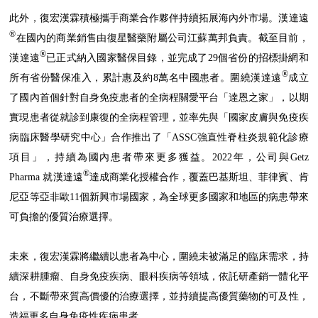
此外，復宏漢霖積極攜手商業合作夥伴持續拓展海內外市場。漢達遠
®
在國內的商業銷售由復星醫藥附屬公司江蘇萬邦負責。截至目前，
®
漢達遠
已正式納入國家醫保目錄，並完成了29個省份的招標掛網和
®
所有省份醫保准入，累計惠及約8萬名中國患者。圍繞漢達遠
成立
了國內首個針對自身免疫患者的全病程關愛平台「達恩之家」，以期
實現患者從就診到康復的全病程管理，並率先與「國家皮膚與免疫疾
病臨床醫學研究中心」合作推出了「ASSC強直性脊柱炎規範化診療
項目」，持續為國內患者帶來更多獲益。2022年，公司與Getz
®
Pharma 就漢達遠
達成商業化授權合作，覆蓋巴基斯坦、菲律賓、肯
尼亞等亞非歐11個新興市場國家，為全球更多國家和地區的病患帶來
可負擔的優質治療選擇。
未來，復宏漢霖將繼續以患者為中心，圍繞未被滿足的臨床需求，持
續深耕腫瘤、自身免疫疾病、眼科疾病等領域，依託研產銷一體化平
台，不斷帶來質高價優的治療選擇，並持續提高優質藥物的可及性，
造福更多自身免疫性疾病患者。