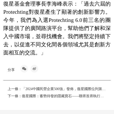
復星基金會理事長李海峰表示：
「
過去六屆的
Protechting對復星產生了顯著的創新影響力。
今年，我們為入選Protechting 6.0前三名的團
隊提供了的廣闊路演平台，幫助他們
了
解和深
入中國市場，並尋找機會。我們將堅定持續下
去，以促進不同文化間各個領域尤其是創新方
面相互的交流。
」
分享
上一條：
「2024中國民營企業500強」發佈，復星國際位列第33位
下一條：
復星國際：蓄勢待發的隱藏寶石——聯席首席執行官陳啟宇向投資者分享真正的價值