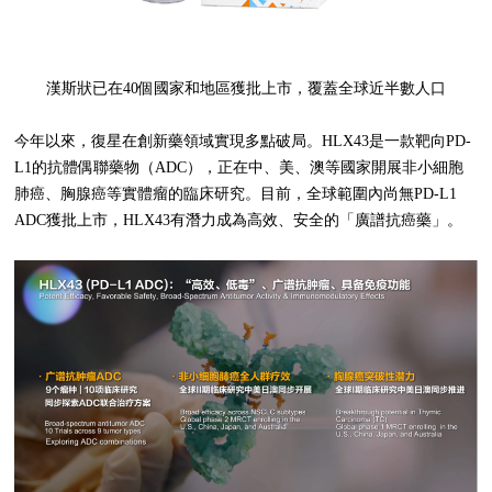
漢斯狀已在40個國家和地區獲批上市，覆蓋全球近半數人口
今年以來，復星在創新藥領域實現多點破局。HLX43是一款靶向PD-
L1的抗體偶聯藥物（ADC），正在中、美、澳等國家開展非小細胞
肺癌、胸腺癌等實體瘤的臨床研究。目前，全球範圍內尚無PD-L1
ADC獲批上市，HLX43有潛力成為高效、安全的「廣譜抗癌藥」。