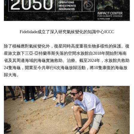
Fidelidade成立了深入研究氣候變化的知識中心ICCC
除了積極應對氣候變化外，復星同時高度重視生物多樣性的保護。復
星旅文旗下三亞‧亞特蘭蒂斯失落的空間水族館自2018年開始對海南
省及其周邊海域的海龜實施救助、治療。截至2024年，水族館共救助
24隻海龜，開業至今共舉行6次海龜放歸活動，將10隻康復的海龜放
歸大海。