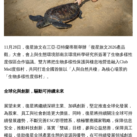
11月28日，復星旅文在三亞‧亞特蘭蒂斯舉辦「復星旅文2026產品
觀」大會，會上與生態環境部南京環境科學研究所簽署了生物多樣性
度假區合作協議。雙方將把生物多樣性保護與棲息地營造融入Club
Med度假村，共同打造全國首個以「人與自然共棲」為核心場景的
「生物多樣性度假村」。
全球化與創新，驅動可持續未來
展望未來，復星將繼續深耕主業、加碼創新，堅定推進全球化發展，
為股東、員工與社會創造更大價值。同時，復星將持續關注全球可持
續發展趨勢，不斷完善ESG管理體系，積極響應國家戰略，保障信息
安全，推動科技創新，落實「雙碳」目標，參與公益慈善，保障員工
權益，借助復星全球產業生態的資源與優勢，在可持續發展領域創造