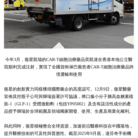
今年3月，復星凱瑞的CAR-T細胞治療藥品奕凱達在香港本地公立醫
院順利完成注射，實現了全國首例淋巴瘤患者CAR-T細胞治療藥品跨
境運輸和使用
復星的創新實力同樣獲得國際藥企的高度認可。12月9日，復星醫藥
宣佈其控股子公司與輝瑞簽署許可協議，將口服小分子胰高血糖素樣
肽‑1（GLP‑1）受體激動劑（包括YP05002）及含有該活性成分的產
品授予輝瑞於全球範圍及領域獨家開發、使用、生產及商業化權利。
與此同時，復星積極整合全球資源，加速前沿醫療科技在中國落地，
提升醫療技術的可及性與普惠性。截至2025年9月底，達芬奇手術機