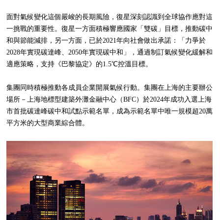
面對氣候變化這個嚴峻的長期風險，復星深刻認識到全球協作應對這
一挑戰的重要性。復星一方面積極響應國家「雙碳」目標，推動碳中
和與節能減排，另一方面，已於2021年向社會做出承諾：「力爭於
2028年實現碳達峰、2050年實現碳中和」，通過制訂氣候變化緩解和
適應策略，支持《巴黎協定》的1.5℃控溫目標。
集團同時積極推動各成員企業開展氣候行動。集團在上海的主要辦公
場所－上海地標型建築外灘金融中心（BFC）於2024年成功入選上海
市首批碳達峰碳中和試點示範名單，成為示範名單中唯一規模超20萬
平方米的大型商業綜合體。