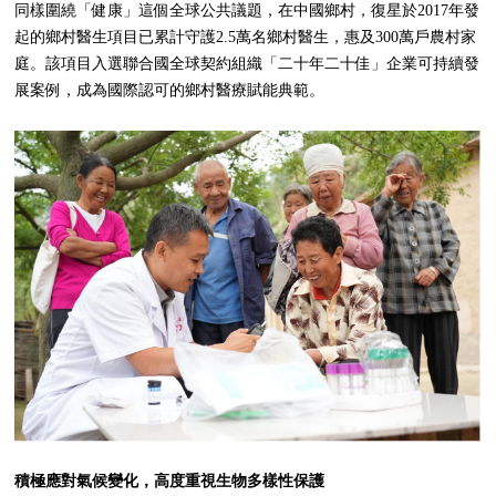
同樣圍繞「健康」這個全球公共議題，在中國鄉村，復星於2017年發
起的鄉村醫生項目已累計守護2.5萬名鄉村醫生，惠及300萬戶農村家
庭。該項目入選聯合國全球契約組織「二十年二十佳」企業可持續發
展案例，成為國際認可的鄉村醫療賦能典範。
積極應對氣候變化，高度重視生物多樣性保護