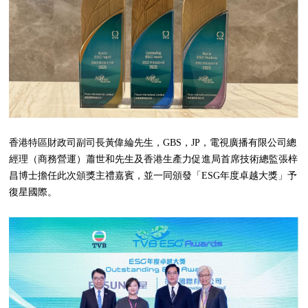
香港特區財政司副司長黃偉綸先生，GBS，JP，電視廣播有限公司總
經理（商務營運）蕭世和先生及香港生產力促進局首席技術總監張梓
昌博士擔任此次頒獎主禮嘉賓，並一同頒發「ESG年度卓越大獎」予
復星國際。