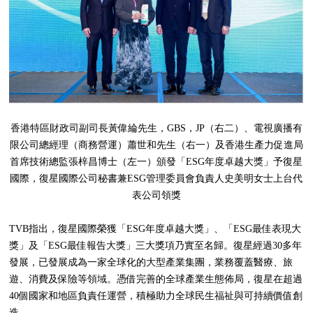
香港特區財政司副司長黃偉綸先生，GBS，JP（右二）、電視廣播有
限公司總經理（商務營運）蕭世和先生（右一）及香港生產力促進局
首席技術總監張梓昌博士（左一）頒發「ESG年度卓越大獎」予復星
國際，復星國際公司秘書兼ESG管理委員會負責人史美明女士上台代
表公司領獎
TVB指出，復星國際榮獲「ESG年度卓越大獎」、「ESG最佳表現大
獎」及「ESG最佳報告大獎」三大獎項乃實至名歸。復星經過30多年
發展，已發展成為一家全球化的大型產業集團，業務覆蓋醫療、旅
遊、消費及保險等領域。憑借完善的全球產業生態佈局，復星在超過
40個國家和地區負責任運營，積極助力全球民生福祉與可持續價值創
造。