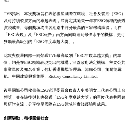
TVB指出，本次獎項旨在表彰復星國際在環境、社會及管治（ESG）
及可持續發展方面的卓越表現，並肯定其過去一年在ESG領域的優秀
實踐成果。每個獎項均由各組別中評分最高的三家機構獲得，而在
「ESG表現」及「ESG報告」兩方面同時達到最佳水平的機構，更可
獲頒最高級別的「ESG年度卓越大獎」。
此次與復星國際一同榮獲TVB最高級別「ESG年度卓越大獎」的單
位，均是在ESG領域表現突出的機構，涵蓋政府法定機構、主要公共
事業單位及知名企業，包括香港機場管理局、港鐵公司、施耐德電
氣、中國建築興業集團、Riskory Consultancy Limited。
復星國際公司秘書兼ESG管理委員會負責人史美明女士代表公司上台
領獎，並在隨後與其他榮獲「ESG年度卓越大獎」的單位代表共同參
與研討交流，分享復星國際在ESG領域的實踐經驗與成果。
創新驅動，積極回饋社會