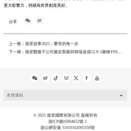
更大影響力，持續為世界創造美好。
分享
上一條：
復星故事2025：攀登的每一步
下一條：
復星醫藥子公司藥友製藥與輝瑞達成GLP-1藥物YP05002獨家合作與許可協議
友情連結
© 2025 復星國際有限公司 版權所有
滬ICP備05004652號-1
滬公網安備 31010102005350號