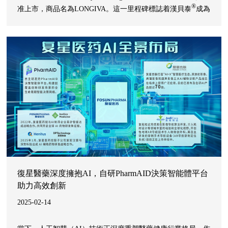
®
准上市，商品名為LONGIVA。這一里程碑標誌着漢貝泰
成為
®
®
繼漢曲優
（曲妥珠單抗）、H藥漢斯狀
（斯魯利單抗）、漢
®
利康
（利妥昔單抗）後，復宏漢霖第四款在海外獲批上市的
自主研發和生產的產品，進一步推動了公司的全球化進程。
復星醫藥深度擁抱AI，自研PharmAID決策智能體平台
助力高效創新
2025-02-14