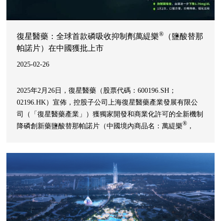
®
復星醫藥：全球首款磷吸收抑制劑萬緹樂
（鹽酸替那
帕諾片）在中國獲批上市
2025-02-26
2025年2月26日，復星醫藥（股票代碼：600196.SH；
02196.HK）宣佈，控股子公司上海復星醫藥產業發展有限公
司（「復星醫藥產業」）獲獨家開發和商業化許可的全新機制
®
降磷創新藥鹽酸替那帕諾片（中國境內商品名：萬緹樂
，
「該新藥」）用於控制對磷結合劑療效不充分或不耐受的慢性
腎臟病（CKD）成人透析患者的血清磷水平的藥品註冊申請於
近日獲國家藥品監督管理局（NMPA）批准上市。