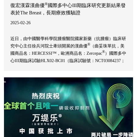
®
復宏漢霖漢曲優
國際多中心III期臨床研究更新結果發
表於The Breast，長期療效獲驗證
2025-02-26
近日，由中國醫學科學院腫瘤醫院國家新藥（抗腫瘤）臨床研
®
究中心主任徐兵河院士牽頭開展的漢曲優
（曲妥珠單抗，美
®
國商品名：HERCESSI™，歐洲商品名：Zercepac
）國際多中
心III期臨床試驗HLX02-BC01（臨床試驗號：NCT03084237；
歐洲臨床試驗號：2016-000206-10）3年隨訪更新結果在乳腺
®
癌領域專業期刊The Breast發表。隨訪分析結果表明，漢曲優
與原研曲妥珠單抗在未經系統治療的HER2陽性轉移性乳腺癌
患者中具有相似的長期療效、安全性和免疫原性，進一步驗證
了其臨床等效性。