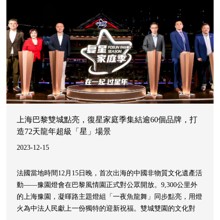
來在公益領域作出了巨
上海巴黎雙城點亮，復星家庭季集結逾60個品牌，打
造72天龍年超級「星」場景
2023-12-15
法國當地時間12月15日晚，首次出海的中國非物質文化遺產活
動——豫園燈會在巴黎風情園正式對公眾開放。9,300公里外
的上海豫園，凝暉路主題燈組「一夜魚龍舞」同步點亮，用燈
火為中法人民獻上一份獨特的迎新祝福。雙城雙園的文化對