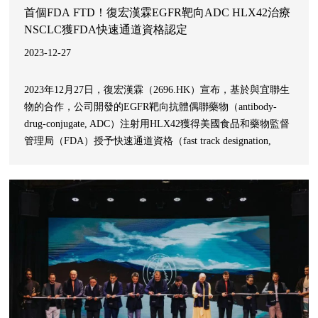
首個FDA FTD！復宏漢霖EGFR靶向ADC HLX42治療
NSCLC獲FDA快速通道資格認定
2023-12-27
2023年12月27日，復宏漢霖（2696.HK）宣布，基於與宜聯生
物的合作，公司開發的EGFR靶向抗體偶聯藥物（antibody-
drug-conjugate, ADC）注射用HLX42獲得美國食品和藥物監督
管理局（FDA）授予快速通道資格（fast track designation,
FTD），用於治療經第三代EGFR酪氨酸激酶抑制劑治療後疾
病進展的EGFR突變的晚期/轉移性非小細胞肺癌（NSCLC）。
此前，HLX42用於治療晚期/轉移性實體瘤治療的臨床試驗申
請已經相繼獲得中國國