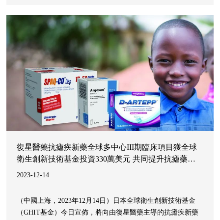
話，也開啟了為期72天的復星家庭季的全球旅程。2023年12月
15日至2024年2月24日，第四屆復星家庭季將攜手海內外逾60
個品牌舉辦上千場活動，以「在一起過星年」為主題，覆蓋中
國、法國、美國、葡萄
復星醫藥抗瘧疾新藥全球多中心III期臨床項目獲全球
衛生創新技術基金投資330萬美元 共同提升抗瘧藥物
全球可及性
2023-12-14
（中國上海，2023年12月14日）日本全球衛生創新技術基金
（GHIT基金）今日宣佈，將向由復星醫藥主導的抗瘧疾新藥