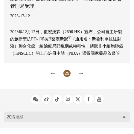
管理局受理
2023-12-12
2023年12月12日，復宏漢霖（2696.HK）宣布，公司自主研製
®
的創新型抗PD-1單抗H藥漢斯狀
（通用名：斯魯利單抗注射
液）聯合化療一線治療局部晚期或轉移性非鱗狀非小細胞肺癌
（nsNSCLC）的上市註冊申請（NDA）獲得國家藥品監督管
理局（NMPA）受理。這是H藥在中國獲受理的第五項適應
症，此前，H藥已獲批用於治療微衛星高度不穩定（MSI-H）
29
實體瘤、鱗狀非小細胞肺癌（sqNSCLC）、廣泛期小細胞肺癌
（ES-SCLC）和食管鱗狀細胞癌（ESCC）
友情連結